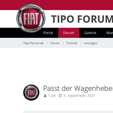
TIPO FORU
Portal
Forum
Galerie
Mar
Tipo-Forum.de
Forum
Technik
sonstiges
Passt der Wagenhebe
T-Jet
3. September 2021