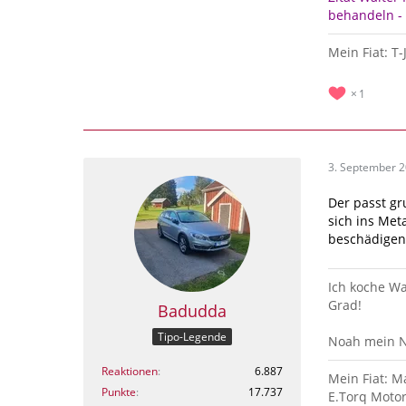
behandeln - 
Mein Fiat: T
1
3. September 
Der passt g
sich ins Met
beschädigen
Ich koche Wa
Grad!
Badudda
Tipo-Legende
Noah mein Na
Reaktionen
6.887
Mein Fiat: M
Punkte
17.737
E.Torq Moto