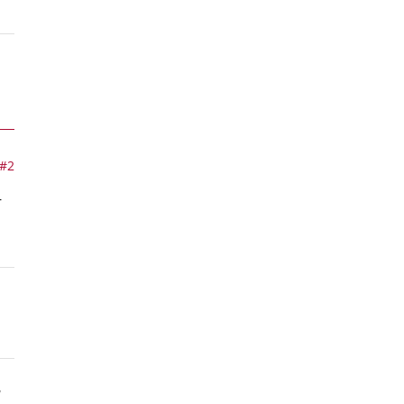
#2
r
W