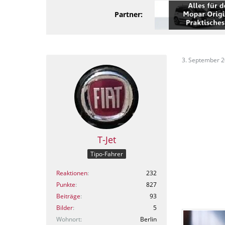
Partner:
3. September 
T-Jet
Tipo-Fahrer
Reaktionen
232
Punkte
827
Beiträge
93
Bilder
5
Wohnort
Berlin