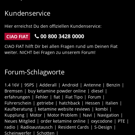
Kundenservice
Hier erreichst Du den offiziellen Kundenservice:
00 800 3428 0000
CIAO FIAT
CIAO FIAT hilft Dir bei allen Fragen rund um Deinen Fiat
weiter. NICHT bei Fragen zu unserem Forum!
Forum-Schlagworte
1.4 16V
95PS
Adderall
Android
Antenne
Benzin
Bremsen
buy ketamine powder online
diesel
erfahrungen
Fehler
fiat
Fiat Tipo
Forum
Führerschein
getriebe
hatchback
Hessen
Italien
Kaufberatung
ketamine website reviews
kombi
Kupplung
Motor
Motor Problem
Navi
Navigation
Neues Mitglied
order ketamine online
oxycodone
PTE
radio
Radioaustausch
Resident Cards
S-Design
Scheinwerfer
Schotten