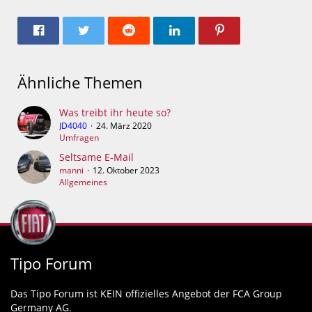
Ähnliche Themen
Was treibt ihr heute so?
JD4040
24. März 2020
Umfragen
Seltsame E-Mail
manni
12. Oktober 2023
Allgemeines
Tipo Forum
Das Tipo Forum ist KEIN offizielles Angebot der FCA Group
Germany AG.