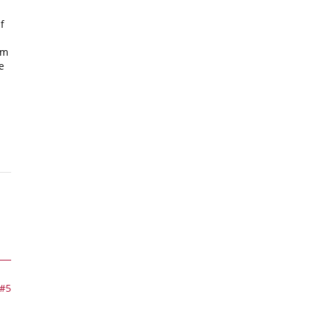
f
em
e
#5