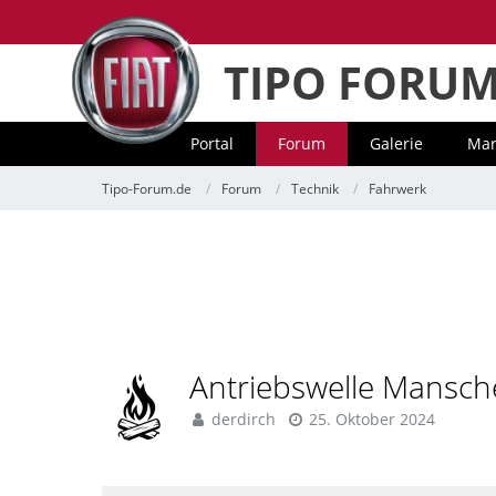
TIPO FORU
Portal
Forum
Galerie
Mar
Tipo-Forum.de
Forum
Technik
Fahrwerk
Antriebswelle Mansche
derdirch
25. Oktober 2024