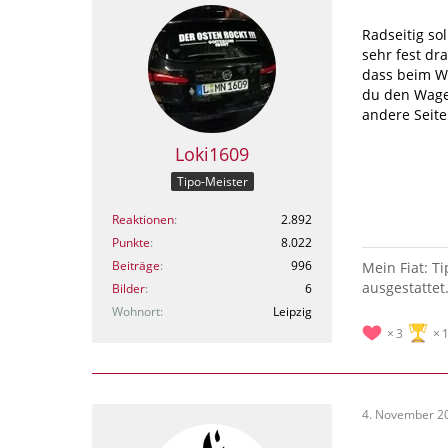
Radseitig so
sehr fest dra
dass beim W
du den Wagen
andere Seite
Loki1609
Tipo-Meister
Reaktionen
2.892
Punkte
8.022
Beiträge
996
Mein Fiat: T
ausgestattet
Bilder
6
Wohnort
Leipzig
3
4. November 2