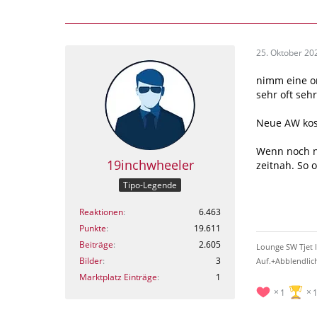
25. Oktober 20
nimm eine o
sehr oft sehr
Neue AW kos
Wenn noch n
19inchwheeler
zeitnah. So 
Tipo-Legende
Reaktionen
6.463
Punkte
19.611
Beiträge
2.605
Lounge SW Tjet l
Bilder
3
Auf.+Abblendlich
Marktplatz Einträge
1
1