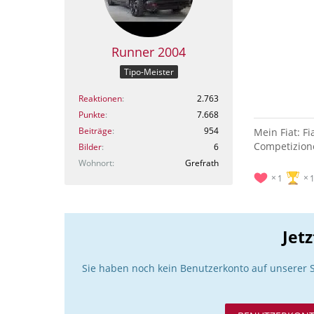
Runner 2004
Tipo-Meister
Reaktionen
2.763
Punkte
7.668
Beiträge
954
Mein Fiat: F
Competizione
Bilder
6
Wohnort
Grefrath
1
Jet
Sie haben noch kein Benutzerkonto auf unserer 