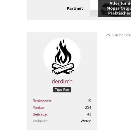
Partner:
25. Oktober 20
derdirch
Tipo-Fan
Reaktionen
19
Punkte
254
Beiträge
43
Wohnort
Witten