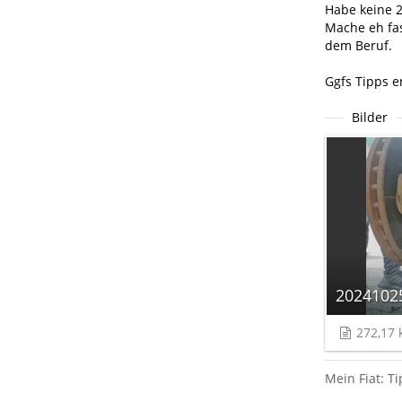
Habe keine 2
Mache eh fas
dem Beruf.
Ggfs Tipps e
Bilder
2024102
272,17 
Mein Fiat: Ti