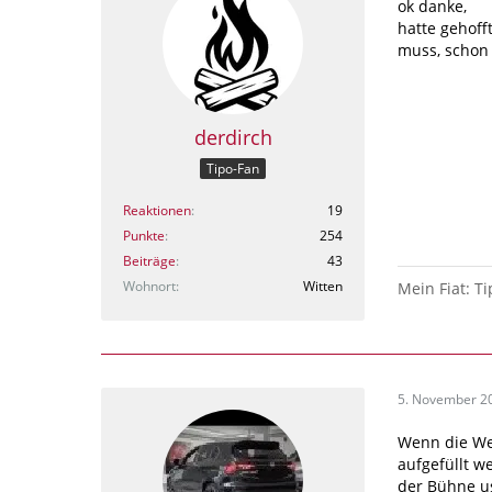
ok danke,
hatte gehoff
muss, schon 
derdirch
Tipo-Fan
Reaktionen
19
Punkte
254
Beiträge
43
Wohnort
Witten
Mein Fiat: Ti
5. November 2
Wenn die Wel
aufgefüllt w
der Bühne u