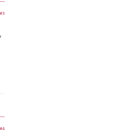
#3
r
#4