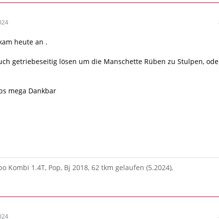
024
kam heute an .
ch getriebeseitig lösen um die Manschette Rüben zu Stulpen, ode
pps mega Dankbar
po Kombi 1.4T, Pop, Bj 2018, 62 tkm gelaufen (5.2024),
024