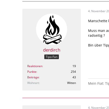
4. November 2
Manschette 
Muss man au
radseitig ?
Bin über Ti
derdirch
Tipo-Fan
Reaktionen
19
Punkte
254
Beiträge
43
Wohnort
Witten
Mein Fiat: Ti
4. November 2