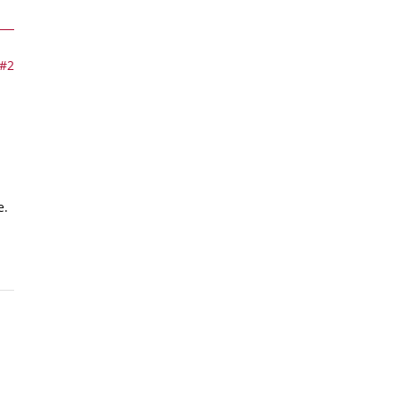
#2
e.