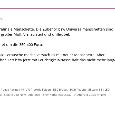
24
riginale Manschette. Die Zubehör bzw Universalmanschetten sind
 großer Müll. Viel zu steif und unflexibel.
tet um die 350-400 Euro.
ix Geräusche macht, versuch es mit neuer Manschette. Aber
ohne Fett bzw jetzt mit Feuchtigkeit/Nässe hält das nicht mehr lang
 Pogea Racing l 19" VW Pretoria Felgen l EBC Brakes l H&R Federn l Bilstein B8 l LED
t l Stelvio LED NSW l Audiotec Fisher Komplettausbau l 9" Android Custom Navi
1