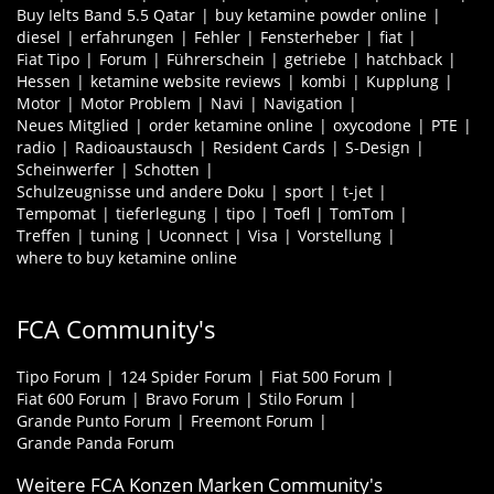
Buy Ielts Band 5.5 Qatar
buy ketamine powder online
diesel
erfahrungen
Fehler
Fensterheber
fiat
Fiat Tipo
Forum
Führerschein
getriebe
hatchback
Hessen
ketamine website reviews
kombi
Kupplung
Motor
Motor Problem
Navi
Navigation
Neues Mitglied
order ketamine online
oxycodone
PTE
radio
Radioaustausch
Resident Cards
S-Design
Scheinwerfer
Schotten
Schulzeugnisse und andere Doku
sport
t-jet
Tempomat
tieferlegung
tipo
Toefl
TomTom
Treffen
tuning
Uconnect
Visa
Vorstellung
where to buy ketamine online
FCA Community's
Tipo Forum
124 Spider Forum
Fiat 500 Forum
Fiat 600 Forum
Bravo Forum
Stilo Forum
Grande Punto Forum
Freemont Forum
Grande Panda Forum
Weitere FCA Konzen Marken Community's