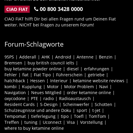
00 800 3428 0000
CIAO FIAT
CIAO FIAT hilft Dir bei allen Fragen rund um Deinen Fiat
weiter. NICHT bei Fragen zu unserem Forum!
Forum-Schlagworte
95PS
Adderall
AHK
Android
Antenne
Benzin
Bremsen
buy british council ielts
buy ketamine powder online
diesel
erfahrungen
Fehler
fiat
Fiat Tipo
Führerschein
getriebe
hatchback
Hessen
Interieur
ketamine website reviews
kombi
Kupplung
Motor
Motor Problem
Navi
Navigation
Neues Mitglied
order ketamine online
oxycodone
PTE
radio
Radioaustausch
Resident Cards
S-Design
Scheinwerfer
Schotten
Schulzeugnisse und andere Doku
sport
t-jet
Tempomat
tieferlegung
tipo
Toefl
TomTom
Treffen
tuning
Uconnect
Visa
Vorstellung
where to buy ketamine online