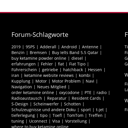
Forum-Schlagworte
2019
95PS
Adderall
Android
Antenne
T
Benzin
Bremsen
Buy Ielts Band 5.5 Qatar
F
buy ketamine powder online
diesel
G
erfahrungen
Fehler
fiat
Fiat Tipo
G
Führerschein
getriebe
hatchback
Hessen
W
iran
ketamine website reviews
kombi
Kupplung
Motor
Motor Problem
Navi
F
Navigation
Neues Mitglied
L
order ketamine online
oxycodone
PTE
radio
Radioaustausch
Reparatur
Resident Cards
W
S-Design
Scheinwerfer
Schotten
Schulzeugnisse und andere Doku
sport
t-jet
F
tieferlegung
tipo
Toefl
TomTom
Treffen
tuning
Uconnect
Visa
Vorstellung
where to buy ketamine online