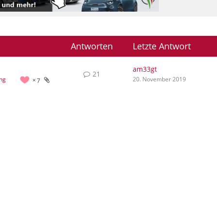
Antworten
Letzte Antwort
am33gt
21
ung
20. November 2019
7