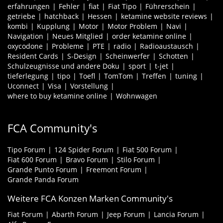
erfahrungen
Fehler
fiat
Fiat Tipo
Führerschein
getriebe
hatchback
Hessen
ketamine website reviews
kombi
Kupplung
Motor
Motor Problem
Navi
Navigation
Neues Mitglied
order ketamine online
oxycodone
Probleme
PTE
radio
Radioaustausch
Resident Cards
S-Design
Scheinwerfer
Schotten
Schulzeugnisse und andere Doku
sport
t-jet
tieferlegung
tipo
Toefl
TomTom
Treffen
tuning
Uconnect
Visa
Vorstellung
where to buy ketamine online
Wohnwagen
FCA Community's
Tipo Forum
124 Spider Forum
Fiat 500 Forum
Fiat 600 Forum
Bravo Forum
Stilo Forum
Grande Punto Forum
Freemont Forum
Grande Panda Forum
Weitere FCA Konzen Marken Community's
Fiat Forum
Abarth Forum
Jeep Forum
Lancia Forum