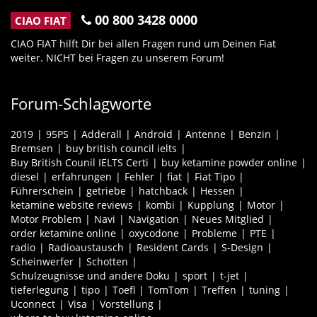
00 800 3428 0000
CIAO FIAT
CIAO FIAT hilft Dir bei allen Fragen rund um Deinen Fiat
weiter. NICHT bei Fragen zu unserem Forum!
Forum-Schlagworte
2019
95PS
Adderall
Android
Antenne
Benzin
Bremsen
buy british council ielts
Buy British Counil IELTS Certi
buy ketamine powder online
diesel
erfahrungen
Fehler
fiat
Fiat Tipo
Führerschein
getriebe
hatchback
Hessen
ketamine website reviews
kombi
Kupplung
Motor
Motor Problem
Navi
Navigation
Neues Mitglied
order ketamine online
oxycodone
Probleme
PTE
radio
Radioaustausch
Resident Cards
S-Design
Scheinwerfer
Schotten
Schulzeugnisse und andere Doku
sport
t-jet
tieferlegung
tipo
Toefl
TomTom
Treffen
tuning
Uconnect
Visa
Vorstellung