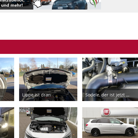
zur großen Klappe jetzt die dicke Lippe
Lippe ist dran
Sodele, der ist jetzt neu und ganz
9
22. Februar 2019
22. Februar 2019
9
6