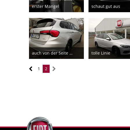
erster Mangel
schaut gut aus
21. Februar 2019
21. Februar 201
4
8
auch von der Seite aus
tolle Linie
21. Februar 2019
21. Februar 201
4
5
1
2