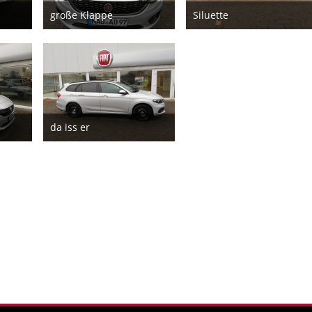
große Klappe
Siluette
9
21. Februar 2019
21. Februar 2019
8
8
da iss er
9
21. Februar 2019
7