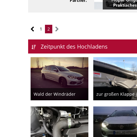
Partner:
1
2
Zeitpunkt des Hochladens
Wald der Windräder
27. Februar 2019
22. Februar 201
12
7