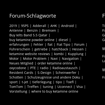
Forum-Schlagworte
2019
95PS
Adderall
AHK
Android
T
Antenne
Benzin
Bremsen
F
Buy Ielts Band 5.5 Qatar
G
buy ketamine powder online
diesel
G
erfahrungen
Fehler
fiat
Fiat Tipo
Forum
W
Führerschein
getriebe
hatchback
Hessen
ketamine website reviews
kombi
Kupplung
F
Motor
Motor Problem
Navi
Navigation
L
Neues Mitglied
order ketamine online
oxycodone
PTE
radio
Radioaustausch
W
Resident Cards
S-Design
Scheinwerfer
Schotten
Schulzeugnisse und andere Doku
F
sport
t-jet
tieferlegung
tipo
Toefl
TomTom
Treffen
tuning
Uconnect
Visa
Vorstellung
where to buy ketamine online