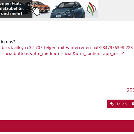
 du das?
-brock-alloy-rc32-707-felgen-mit-winterreifen-fiat/2847976398-223
=socialbuttons&utm_medium=social&utm_content=app_ios
25
Teilen