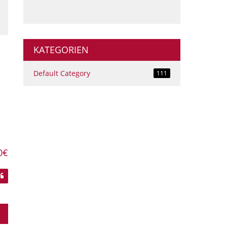
KATEGORIEN
Default Category
111
-
0€