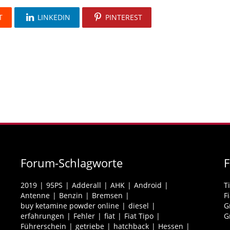
T
LINKEDIN
PINTEREST
Forum-Schlagworte
2019
95PS
Adderall
AHK
Android
T
Antenne
Benzin
Bremsen
F
buy ketamine powder online
diesel
G
erfahrungen
Fehler
fiat
Fiat Tipo
G
Führerschein
getriebe
hatchback
Hessen