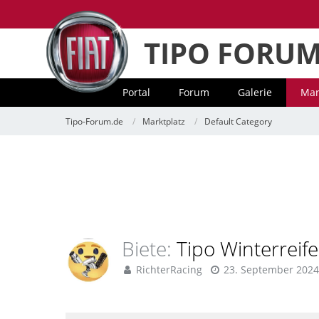
TIPO FORU
Portal
Forum
Galerie
Mar
Tipo-Forum.de
Marktplatz
Default Category
Biete
Tipo Winterreife
RichterRacing
23. September 2024