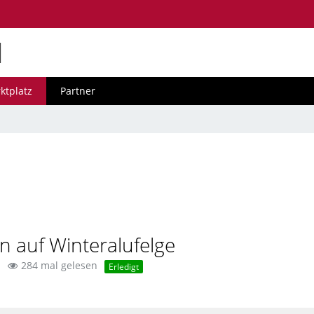
M
ktplatz
Partner
n auf Winteralufelge
284 mal gelesen
Erledigt