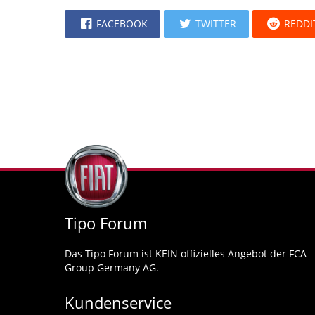
FACEBOOK
TWITTER
REDDI
Tipo Forum
Das Tipo Forum ist KEIN offizielles Angebot der FCA
Group Germany AG.
Kundenservice