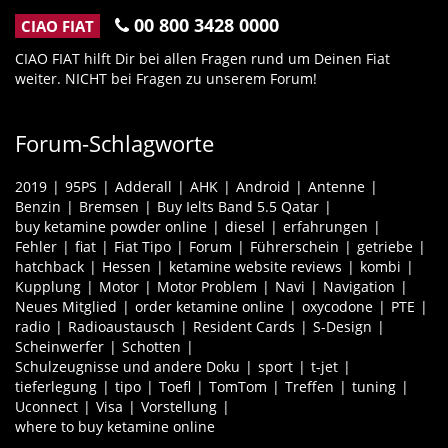
00 800 3428 0000
CIAO FIAT
CIAO FIAT hilft Dir bei allen Fragen rund um Deinen Fiat
weiter. NICHT bei Fragen zu unserem Forum!
Forum-Schlagworte
2019
95PS
Adderall
AHK
Android
Antenne
Benzin
Bremsen
Buy Ielts Band 5.5 Qatar
buy ketamine powder online
diesel
erfahrungen
Fehler
fiat
Fiat Tipo
Forum
Führerschein
getriebe
hatchback
Hessen
ketamine website reviews
kombi
Kupplung
Motor
Motor Problem
Navi
Navigation
Neues Mitglied
order ketamine online
oxycodone
PTE
radio
Radioaustausch
Resident Cards
S-Design
Scheinwerfer
Schotten
Schulzeugnisse und andere Doku
sport
t-jet
tieferlegung
tipo
Toefl
TomTom
Treffen
tuning
Uconnect
Visa
Vorstellung
where to buy ketamine online