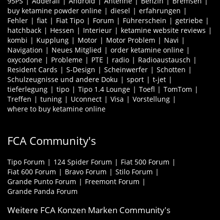
95PS
Adderall
Android
Antenne
Benzin
Bremsen
buy ketamine powder online
diesel
erfahrungen
Fehler
fiat
Fiat Tipo
Forum
Führerschein
getriebe
hatchback
Hessen
Interieur
ketamine website reviews
kombi
Kupplung
Motor
Motor Problem
Navi
Navigation
Neues Mitglied
order ketamine online
oxycodone
Probleme
PTE
radio
Radioaustausch
Resident Cards
S-Design
Scheinwerfer
Schotten
Schulzeugnisse und andere Doku
sport
t-jet
tieferlegung
tipo
Tipo 1.4 Lounge
Toefl
TomTom
Treffen
tuning
Uconnect
Visa
Vorstellung
where to buy ketamine online
FCA Community's
Tipo Forum
124 Spider Forum
Fiat 500 Forum
Fiat 600 Forum
Bravo Forum
Stilo Forum
Grande Punto Forum
Freemont Forum
Grande Panda Forum
Weitere FCA Konzen Marken Community's