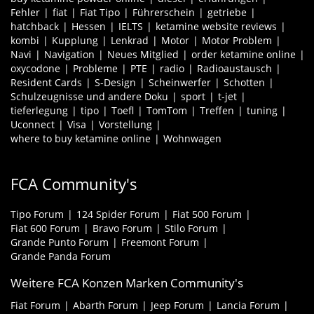
Fehler
fiat
Fiat Tipo
Führerschein
getriebe
hatchback
Hessen
IELTS
ketamine website reviews
kombi
Kupplung
Lenkrad
Motor
Motor Problem
Navi
Navigation
Neues Mitglied
order ketamine online
oxycodone
Probleme
PTE
radio
Radioaustausch
Resident Cards
S-Design
Scheinwerfer
Schotten
Schulzeugnisse und andere Doku
sport
t-jet
tieferlegung
tipo
Toefl
TomTom
Treffen
tuning
Uconnect
Visa
Vorstellung
where to buy ketamine online
Wohnwagen
FCA Community's
Tipo Forum
124 Spider Forum
Fiat 500 Forum
Fiat 600 Forum
Bravo Forum
Stilo Forum
Grande Punto Forum
Freemont Forum
Grande Panda Forum
Weitere FCA Konzen Marken Community's
Fiat Forum
Abarth Forum
Jeep Forum
Lancia Forum