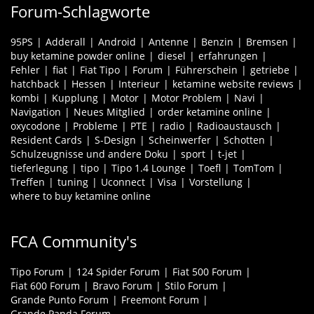
Forum-Schlagworte
95PS
Adderall
Android
Antenne
Benzin
Bremsen
buy ketamine powder online
diesel
erfahrungen
Fehler
fiat
Fiat Tipo
Forum
Führerschein
getriebe
hatchback
Hessen
Interieur
ketamine website reviews
kombi
Kupplung
Motor
Motor Problem
Navi
Navigation
Neues Mitglied
order ketamine online
oxycodone
Probleme
PTE
radio
Radioaustausch
Resident Cards
S-Design
Scheinwerfer
Schotten
Schulzeugnisse und andere Doku
sport
t-jet
tieferlegung
tipo
Tipo 1.4 Lounge
Toefl
TomTom
Treffen
tuning
Uconnect
Visa
Vorstellung
where to buy ketamine online
FCA Community's
Tipo Forum
124 Spider Forum
Fiat 500 Forum
Fiat 600 Forum
Bravo Forum
Stilo Forum
Grande Punto Forum
Freemont Forum
Grande Panda Forum