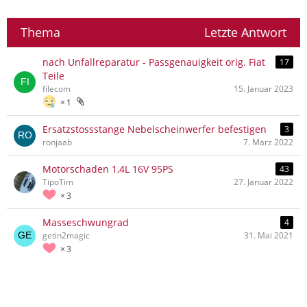
Thema
Letzte Antwort
nach Unfallreparatur - Passgenauigkeit orig. Fiat
17
Teile
filecom
15. Januar 2023
1
Ersatzstossstange Nebelscheinwerfer befestigen
3
ronjaab
7. März 2022
Motorschaden 1,4L 16V 95PS
43
TipoTim
27. Januar 2022
3
Masseschwungrad
4
getin2magic
31. Mai 2021
3