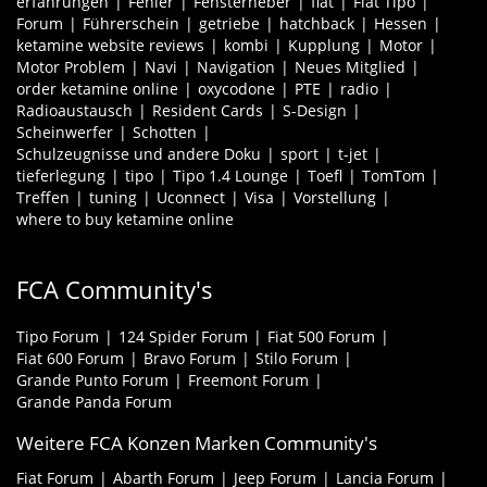
erfahrungen
Fehler
Fensterheber
fiat
Fiat Tipo
Forum
Führerschein
getriebe
hatchback
Hessen
ketamine website reviews
kombi
Kupplung
Motor
Motor Problem
Navi
Navigation
Neues Mitglied
order ketamine online
oxycodone
PTE
radio
Radioaustausch
Resident Cards
S-Design
Scheinwerfer
Schotten
Schulzeugnisse und andere Doku
sport
t-jet
tieferlegung
tipo
Tipo 1.4 Lounge
Toefl
TomTom
Treffen
tuning
Uconnect
Visa
Vorstellung
where to buy ketamine online
FCA Community's
Tipo Forum
124 Spider Forum
Fiat 500 Forum
Fiat 600 Forum
Bravo Forum
Stilo Forum
Grande Punto Forum
Freemont Forum
Grande Panda Forum
Weitere FCA Konzen Marken Community's
Fiat Forum
Abarth Forum
Jeep Forum
Lancia Forum