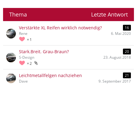
Thema
Letzte Antwort
Verstärkte XL Reifen wirklich notwendig?
16
Rene
6. Mai 2020
1
Stark.Breit. Grau-Braun?
20
S-Design
23. August 2018
2
Leichtmetallfelgen nachziehen
21
Dave
9. September 2017