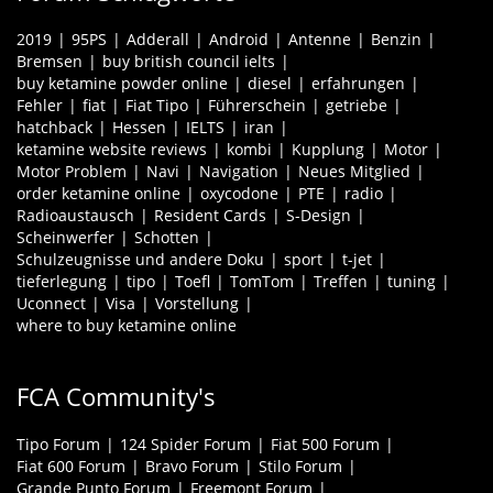
2019
95PS
Adderall
Android
Antenne
Benzin
Bremsen
buy british council ielts
buy ketamine powder online
diesel
erfahrungen
Fehler
fiat
Fiat Tipo
Führerschein
getriebe
hatchback
Hessen
IELTS
iran
ketamine website reviews
kombi
Kupplung
Motor
Motor Problem
Navi
Navigation
Neues Mitglied
order ketamine online
oxycodone
PTE
radio
Radioaustausch
Resident Cards
S-Design
Scheinwerfer
Schotten
Schulzeugnisse und andere Doku
sport
t-jet
tieferlegung
tipo
Toefl
TomTom
Treffen
tuning
Uconnect
Visa
Vorstellung
where to buy ketamine online
FCA Community's
Tipo Forum
124 Spider Forum
Fiat 500 Forum
Fiat 600 Forum
Bravo Forum
Stilo Forum
Grande Punto Forum
Freemont Forum