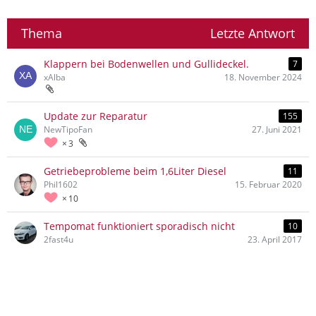
Thema
Letzte Antwort
Klappern bei Bodenwellen und Gullideckel.
7
xAlba
18. November 2024
Update zur Reparatur
155
NewTipoFan
27. Juni 2021
3
Getriebeprobleme beim 1,6Liter Diesel
11
Phil1602
15. Februar 2020
10
Tempomat funktioniert sporadisch nicht
10
2fast4u
23. April 2017