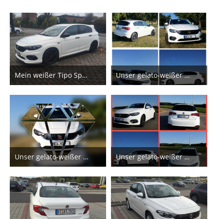
Mein weißer Tipo Sport
Unser gelato-weißer Hatchback.
12. November 2021
1. März 2018
11
9
Unser gelato-weißer Hatchback.
Unser gelato-weißer Hatchback.
1. März 2018
1. März 2018
5
7