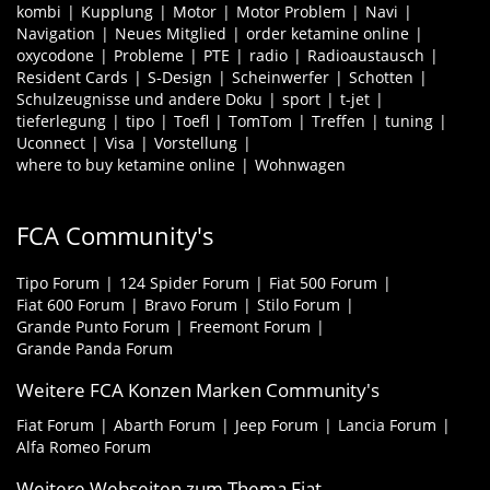
kombi
Kupplung
Motor
Motor Problem
Navi
Navigation
Neues Mitglied
order ketamine online
oxycodone
Probleme
PTE
radio
Radioaustausch
Resident Cards
S-Design
Scheinwerfer
Schotten
Schulzeugnisse und andere Doku
sport
t-jet
tieferlegung
tipo
Toefl
TomTom
Treffen
tuning
Uconnect
Visa
Vorstellung
where to buy ketamine online
Wohnwagen
FCA Community's
Tipo Forum
124 Spider Forum
Fiat 500 Forum
Fiat 600 Forum
Bravo Forum
Stilo Forum
Grande Punto Forum
Freemont Forum
Grande Panda Forum
Weitere FCA Konzen Marken Community's
Fiat Forum
Abarth Forum
Jeep Forum
Lancia Forum
Alfa Romeo Forum
Weitere Webseiten zum Thema Fiat