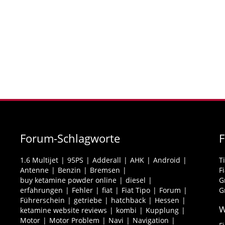
Forum-Schlagworte
1.6 Multijet
95PS
Adderall
AHK
Android
T
Antenne
Benzin
Bremsen
F
buy ketamine powder online
diesel
G
erfahrungen
Fehler
fiat
Fiat Tipo
Forum
G
Führerschein
getriebe
hatchback
Hessen
W
ketamine website reviews
kombi
Kupplung
Motor
Motor Problem
Navi
Navigation