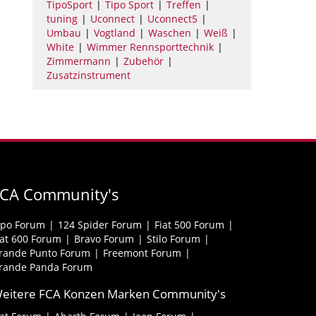
TipoSport
Tipo Sport
Treffen
tuning
Uconnect
Uconnect5
Umbau
Vogtland
Waschen
Weiß
White
Wimmer Rennsporttechnik
Zimmermann
Zubehör
Zusatzinstrument
FCA Community's
ipo Forum
124 Spider Forum
Fiat 500 Forum
iat 600 Forum
Bravo Forum
Stilo Forum
rande Punto Forum
Freemont Forum
rande Panda Forum
eitere FCA Konzen Marken Community's