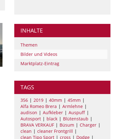
INHALTE
Themen
Bilder und Videos
Marktplatz-Eintrag
TAGS
356
2019
40mm
45mm
Alfa Romeo Brera
Armlehne
audison
Aufkleber
Auspuff
Autosport
black
Blütenstaub
BRAVA VERKAUF
Büsum
Charger
clean
cleaner Frontgrill
clean Tipo Sport
cross
Dodge