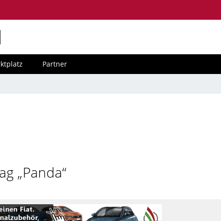
M
ktplatz
Partner
Tag „Panda“