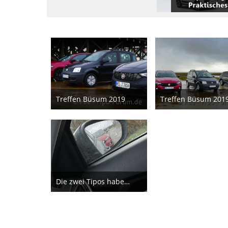
Treffen Büsum 2019
Treffen Büsum 201
16. Dezember 2019
16. Dezember 20
11
9
Die zwei Tipos haben sich schon gefunden, fehlt nur noch der Panda
14. Dezember 2019
11