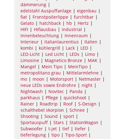
dämmerung
edelstahl Auspuffanlage
eigenbau
fiat
Fronstpoilerlippe
furchtbar
Gelato
hatchback
hb
Hertz
HIFI
Hifiausbau
industrial
Innenbeleuchtung
Innenraum
Interieur
italianlaurentius
Italien
kombi
kühlergrill
Lack
LED
LED-Licht
Led Licht
LEDs
Limo
Limosine
Magnetico Bronze
MAK
Mangel
Mein Tipo
MeinTipo
metropolitano grau
Mittelarmlehne
mo
moon
Motorsport
Netmaster
neue LEDs sowie Endrohre
night
Nightwash
Novitec
Panda
parkhaus
Pflege
quickshoot
Rainer
Roadtrip
Roof
S-Design
schalthebel skorpion
Schnee
Shooting
Sound
sport
Sportauspuff
Stars
StationWagon
Subwoofer
t-jet
tief
tiefer
tieferlegung
tipo
Tipo-Sport