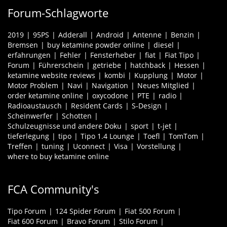
Forum-Schlagworte
2019
95PS
Adderall
Android
Antenne
Benzin
Bremsen
buy ketamine powder online
diesel
erfahrungen
Fehler
Fensterheber
fiat
Fiat Tipo
Forum
Führerschein
getriebe
hatchback
Hessen
ketamine website reviews
kombi
Kupplung
Motor
Motor Problem
Navi
Navigation
Neues Mitglied
order ketamine online
oxycodone
PTE
radio
Radioaustausch
Resident Cards
S-Design
Scheinwerfer
Schotten
Schulzeugnisse und andere Doku
sport
t-jet
tieferlegung
tipo
Tipo 1.4 Lounge
Toefl
TomTom
Treffen
tuning
Uconnect
Visa
Vorstellung
where to buy ketamine online
FCA Community's
Tipo Forum
124 Spider Forum
Fiat 500 Forum
Fiat 600 Forum
Bravo Forum
Stilo Forum