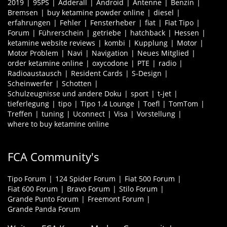
2019
95PS
Adderall
Android
Antenne
Benzin
Bremsen
buy ketamine powder online
diesel
erfahrungen
Fehler
Fensterheber
fiat
Fiat Tipo
Forum
Führerschein
getriebe
hatchback
Hessen
ketamine website reviews
kombi
Kupplung
Motor
Motor Problem
Navi
Navigation
Neues Mitglied
order ketamine online
oxycodone
PTE
radio
Radioaustausch
Resident Cards
S-Design
Scheinwerfer
Schotten
Schulzeugnisse und andere Doku
sport
t-jet
tieferlegung
tipo
Tipo 1.4 Lounge
Toefl
TomTom
Treffen
tuning
Uconnect
Visa
Vorstellung
where to buy ketamine online
FCA Community's
Tipo Forum
124 Spider Forum
Fiat 500 Forum
Fiat 600 Forum
Bravo Forum
Stilo Forum
Grande Punto Forum
Freemont Forum
Grande Panda Forum