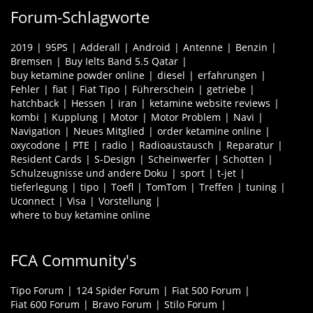
Forum-Schlagworte
2019
95PS
Adderall
Android
Antenne
Benzin
Bremsen
Buy Ielts Band 5.5 Qatar
buy ketamine powder online
diesel
erfahrungen
Fehler
fiat
Fiat Tipo
Führerschein
getriebe
hatchback
Hessen
iran
ketamine website reviews
kombi
Kupplung
Motor
Motor Problem
Navi
Navigation
Neues Mitglied
order ketamine online
oxycodone
PTE
radio
Radioaustausch
Reparatur
Resident Cards
S-Design
Scheinwerfer
Schotten
Schulzeugnisse und andere Doku
sport
t-jet
tieferlegung
tipo
Toefl
TomTom
Treffen
tuning
Uconnect
Visa
Vorstellung
where to buy ketamine online
FCA Community's
Tipo Forum
124 Spider Forum
Fiat 500 Forum
Fiat 600 Forum
Bravo Forum
Stilo Forum