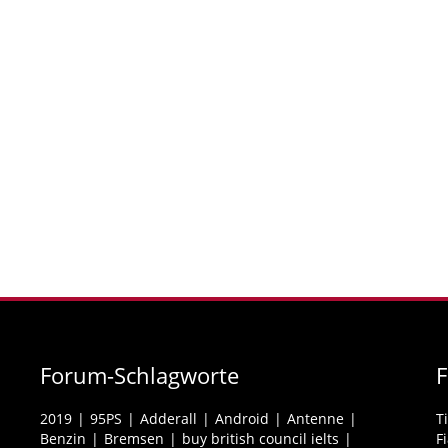
Forum-Schlagworte
2019
95PS
Adderall
Android
Antenne
T
Benzin
Bremsen
buy british council ielts
F