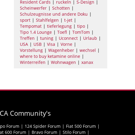
Resident Cards
ruckeln
S-Design
Scheinwerfer
Schotten
Schulzeugnisse und andere Doku
sport
Stahlfelgen
t-jet
Tempomat
tieferlegung
tipo
Tipo 1.4 Lounge
Toefl
TomTom
Treffen
tuning
Uconnect
Urlaub
USA
USB
Visa
Vorne
Vorstellung
Wagenheber
wechsel
where to buy ketamine online
Winterreifen
Wohnwagen
xanax
FCA Community's
ipo Forum
124 Spider Forum
Fiat 500 Forum
iat 600 Forum
Bravo Forum
Stilo Forum