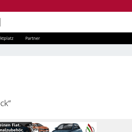
M
ktplatz
Partner
ck“