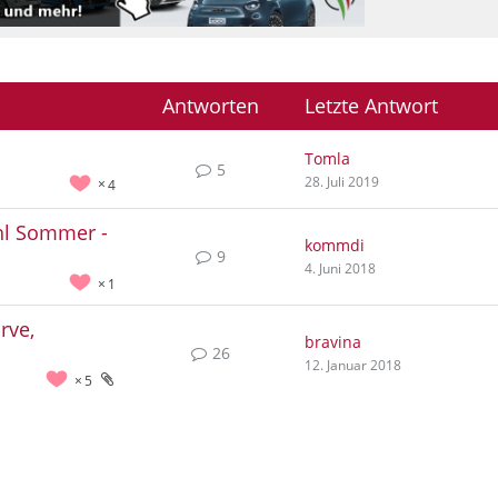
Antworten
Letzte Antwort
Tomla
5
28. Juli 2019
4
ahl Sommer -
kommdi
9
4. Juni 2018
1
rve,
bravina
26
12. Januar 2018
5