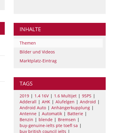
INHALTE
Themen
Bilder und Videos
Marktplatz-Eintrag
TAGS
2019
1.4 16V
1.6 Multijet
95PS
Adderall
AHK
Alufelgen
Android
Android Auto
Anhängerkupplung
Antenne
Automatik
Batterie
Benzin
blende
Bremsen
buy-genuine-ielts pte toefl sa
buy british council ielts