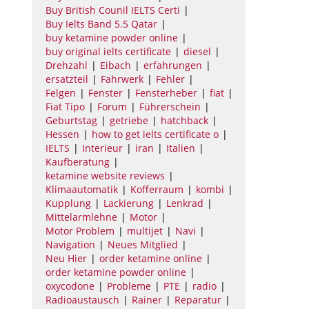
Buy British Counil IELTS Certi
Buy Ielts Band 5.5 Qatar
buy ketamine powder online
buy original ielts certificate
diesel
Drehzahl
Eibach
erfahrungen
ersatzteil
Fahrwerk
Fehler
Felgen
Fenster
Fensterheber
fiat
Fiat Tipo
Forum
Führerschein
Geburtstag
getriebe
hatchback
Hessen
how to get ielts certificate o
IELTS
Interieur
iran
Italien
Kaufberatung
ketamine website reviews
Klimaautomatik
Kofferraum
kombi
Kupplung
Lackierung
Lenkrad
Mittelarmlehne
Motor
Motor Problem
multijet
Navi
Navigation
Neues Mitglied
Neu Hier
order ketamine online
order ketamine powder online
oxycodone
Probleme
PTE
radio
Radioaustausch
Rainer
Reparatur