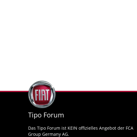
Tipo Forum
Das Tipo Forum ist KEIN offizielles Angebot der FCA
Group Germany AG.