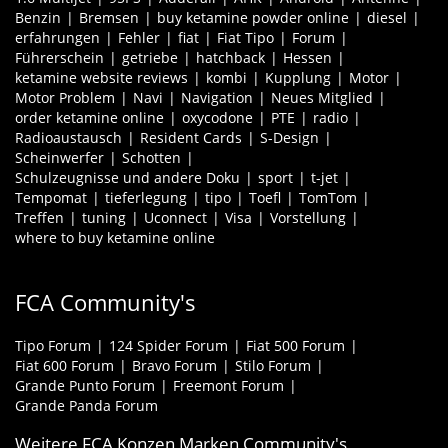
Benzin
Bremsen
buy ketamine powder online
diesel
erfahrungen
Fehler
fiat
Fiat Tipo
Forum
Führerschein
getriebe
hatchback
Hessen
ketamine website reviews
kombi
Kupplung
Motor
Motor Problem
Navi
Navigation
Neues Mitglied
order ketamine online
oxycodone
PTE
radio
Radioaustausch
Resident Cards
S-Design
Scheinwerfer
Schotten
Schulzeugnisse und andere Doku
sport
t-jet
Tempomat
tieferlegung
tipo
Toefl
TomTom
Treffen
tuning
Uconnect
Visa
Vorstellung
where to buy ketamine online
FCA Community's
Tipo Forum
124 Spider Forum
Fiat 500 Forum
Fiat 600 Forum
Bravo Forum
Stilo Forum
Grande Punto Forum
Freemont Forum
Grande Panda Forum
Weitere FCA Konzen Marken Community's