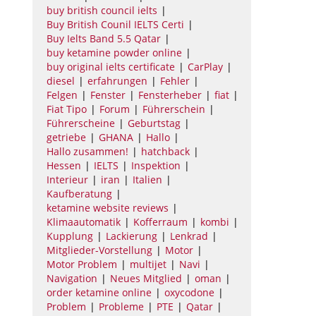
buy british council ielts
Buy British Counil IELTS Certi
Buy Ielts Band 5.5 Qatar
buy ketamine powder online
buy original ielts certificate
CarPlay
diesel
erfahrungen
Fehler
Felgen
Fenster
Fensterheber
fiat
Fiat Tipo
Forum
Führerschein
Führerscheine
Geburtstag
getriebe
GHANA
Hallo
Hallo zusammen!
hatchback
Hessen
IELTS
Inspektion
Interieur
iran
Italien
Kaufberatung
ketamine website reviews
Klimaautomatik
Kofferraum
kombi
Kupplung
Lackierung
Lenkrad
Mitglieder-Vorstellung
Motor
Motor Problem
multijet
Navi
Navigation
Neues Mitglied
oman
order ketamine online
oxycodone
Problem
Probleme
PTE
Qatar