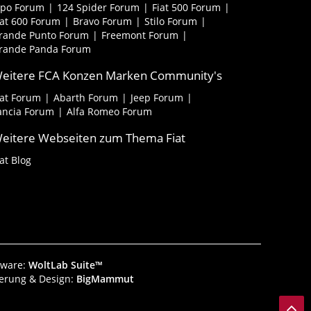
ipo Forum
124 Spider Forum
Fiat 500 Forum
iat 600 Forum
Bravo Forum
Stilo Forum
rande Punto Forum
Freemont Forum
rande Panda Forum
eitere FCA Konzen Marken Community's
iat Forum
Abarth Forum
Jeep Forum
ancia Forum
Alfa Romeo Forum
eitere Webseiten zum Thema Fiat
iat Blog
tware:
WoltLab Suite™
ierung & Design:
BigMammut