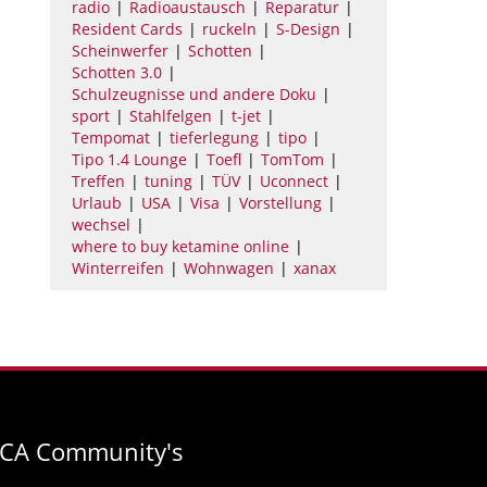
radio
Radioaustausch
Reparatur
Resident Cards
ruckeln
S-Design
Scheinwerfer
Schotten
Schotten 3.0
Schulzeugnisse und andere Doku
sport
Stahlfelgen
t-jet
Tempomat
tieferlegung
tipo
Tipo 1.4 Lounge
Toefl
TomTom
Treffen
tuning
TÜV
Uconnect
Urlaub
USA
Visa
Vorstellung
wechsel
where to buy ketamine online
Winterreifen
Wohnwagen
xanax
FCA Community's