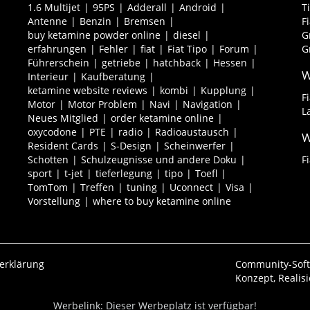
1.6 Multijet
95PS
Adderall
Android
T
Antenne
Benzin
Bremsen
F
buy ketamine powder online
diesel
G
erfahrungen
Fehler
fiat
Fiat Tipo
Forum
G
Führerschein
getriebe
hatchback
Hessen
W
Interieur
Kaufberatung
ketamine website reviews
kombi
Kupplung
F
Motor
Motor Problem
Navi
Navigation
L
Neues Mitglied
order ketamine online
oxycodone
PTE
radio
Radioaustausch
W
Resident Cards
S-Design
Scheinwerfer
Schotten
Schulzeugnisse und andere Doku
F
sport
t-jet
tieferlegung
tipo
Toefl
TomTom
Treffen
tuning
Uconnect
Visa
Vorstellung
where to buy ketamine online
erklärung
Community-Sof
Konzept, Realis
Werbelink: Dieser Werbeplatz ist verfügbar!