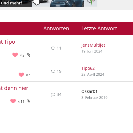
Antworten
Letzte Antwort
t Tipo
JensMultijet
11
19. Juni 2024
3
Tipo62
19
28. April 2024
1
t denn hier
Oskar01
34
3. Februar 2019
11