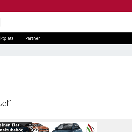
M
ktplatz
Partner
el“