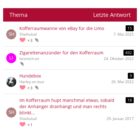
Thema
Letzte Antwort
Kofferraumwanne von eBay für die Limo
15
Shaihulud
7. Mai 2025
3
Zigarettenanzünder für den Kofferraum
492
liesmich.txt
24. Oktober 2022
Hundebox
9
Harley on tour
26. Mai 2022
3
Im Kofferraum hupt manchmal etwas, sobald
18
der Anhänger dranhängt und man rechts
blinkt...
Shaihulud
29. Januar 2017
1