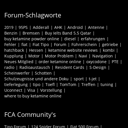
Forum-Schlagworte
2019
95PS
Adderall
AHK
Android
Antenne
Benzin
Bremsen
Buy Ielts Band 5.5 Qatar
buy ketamine powder online
diesel
erfahrungen
Fehler
fiat
Fiat Tipo
Forum
Führerschein
getriebe
hatchback
Hessen
ketamine website reviews
kombi
Kupplung
Motor
Motor Problem
Navi
Navigation
Neues Mitglied
order ketamine online
oxycodone
PTE
radio
Radioaustausch
Resident Cards
S-Design
Scheinwerfer
Schotten
Schulzeugnisse und andere Doku
sport
t-jet
tieferlegung
tipo
Toefl
TomTom
Treffen
tuning
Uconnect
Visa
Vorstellung
where to buy ketamine online
FCA Community's
Tipo Forum
124 Spider Forum
Fiat 500 Forum