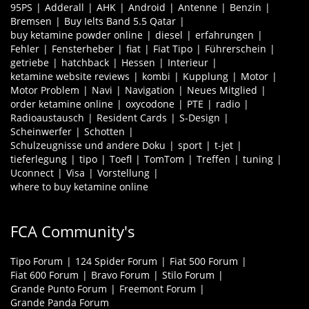
95PS
Adderall
AHK
Android
Antenne
Benzin
Bremsen
Buy Ielts Band 5.5 Qatar
buy ketamine powder online
diesel
erfahrungen
Fehler
Fensterheber
fiat
Fiat Tipo
Führerschein
getriebe
hatchback
Hessen
Interieur
ketamine website reviews
kombi
Kupplung
Motor
Motor Problem
Navi
Navigation
Neues Mitglied
order ketamine online
oxycodone
PTE
radio
Radioaustausch
Resident Cards
S-Design
Scheinwerfer
Schotten
Schulzeugnisse und andere Doku
sport
t-jet
tieferlegung
tipo
Toefl
TomTom
Treffen
tuning
Uconnect
Visa
Vorstellung
where to buy ketamine online
FCA Community's
Tipo Forum
124 Spider Forum
Fiat 500 Forum
Fiat 600 Forum
Bravo Forum
Stilo Forum
Grande Punto Forum
Freemont Forum
Grande Panda Forum