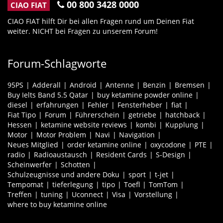
00 800 3428 0000
CIAO FIAT
CIAO FIAT hilft Dir bei allen Fragen rund um Deinen Fiat
weiter. NICHT bei Fragen zu unserem Forum!
Forum-Schlagworte
95PS
Adderall
Android
Antenne
Benzin
Bremsen
Buy Ielts Band 5.5 Qatar
buy ketamine powder online
diesel
erfahrungen
Fehler
Fensterheber
fiat
Fiat Tipo
Forum
Führerschein
getriebe
hatchback
Hessen
ketamine website reviews
kombi
Kupplung
Motor
Motor Problem
Navi
Navigation
Neues Mitglied
order ketamine online
oxycodone
PTE
radio
Radioaustausch
Resident Cards
S-Design
Scheinwerfer
Schotten
Schulzeugnisse und andere Doku
sport
t-jet
Tempomat
tieferlegung
tipo
Toefl
TomTom
Treffen
tuning
Uconnect
Visa
Vorstellung
where to buy ketamine online