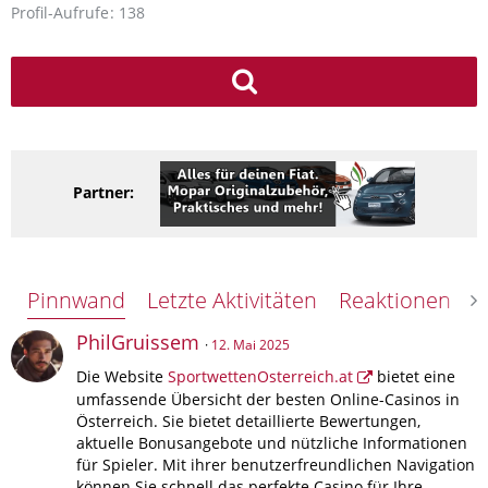
Profil-Aufrufe
138
Partner:
Pinnwand
Letzte Aktivitäten
Reaktionen
Ü
PhilGruissem
12. Mai 2025
Die Website
SportwettenOsterreich.at
bietet eine
umfassende Übersicht der besten Online-Casinos in
Österreich. Sie bietet detaillierte Bewertungen,
aktuelle Bonusangebote und nützliche Informationen
für Spieler. Mit ihrer benutzerfreundlichen Navigation
können Sie schnell das perfekte Casino für Ihre