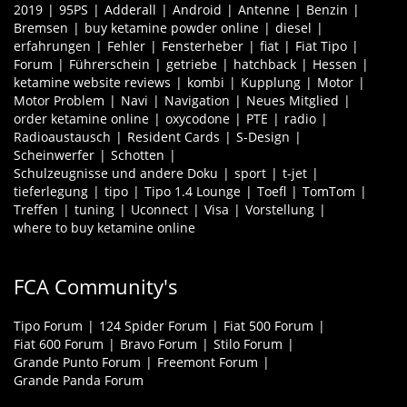
2019
95PS
Adderall
Android
Antenne
Benzin
Bremsen
buy ketamine powder online
diesel
erfahrungen
Fehler
Fensterheber
fiat
Fiat Tipo
Forum
Führerschein
getriebe
hatchback
Hessen
ketamine website reviews
kombi
Kupplung
Motor
Motor Problem
Navi
Navigation
Neues Mitglied
order ketamine online
oxycodone
PTE
radio
Radioaustausch
Resident Cards
S-Design
Scheinwerfer
Schotten
Schulzeugnisse und andere Doku
sport
t-jet
tieferlegung
tipo
Tipo 1.4 Lounge
Toefl
TomTom
Treffen
tuning
Uconnect
Visa
Vorstellung
where to buy ketamine online
FCA Community's
Tipo Forum
124 Spider Forum
Fiat 500 Forum
Fiat 600 Forum
Bravo Forum
Stilo Forum
Grande Punto Forum
Freemont Forum
Grande Panda Forum