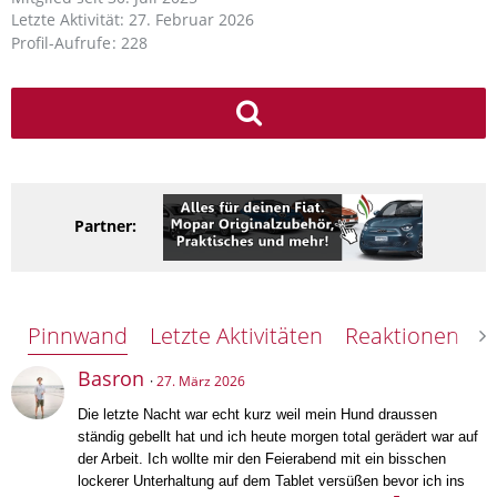
Letzte Aktivität:
27. Februar 2026
Profil-Aufrufe
228
Partner:
Pinnwand
Letzte Aktivitäten
Reaktionen
Ü
Basron
27. März 2026
Die letzte Nacht war echt kurz weil mein Hund draussen
ständig gebellt hat und ich heute morgen total gerädert war auf
der Arbeit. Ich wollte mir den Feierabend mit ein bisschen
lockerer Unterhaltung auf dem Tablet versüßen bevor ich ins