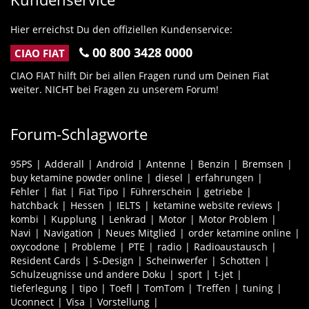
Hier erreichst Du den offiziellen Kundenservice:
00 800 3428 0000
CIAO FIAT
CIAO FIAT hilft Dir bei allen Fragen rund um Deinen Fiat
weiter. NICHT bei Fragen zu unserem Forum!
Forum-Schlagworte
95PS
Adderall
Android
Antenne
Benzin
Bremsen
buy ketamine powder online
diesel
erfahrungen
Fehler
fiat
Fiat Tipo
Führerschein
getriebe
hatchback
Hessen
IELTS
ketamine website reviews
kombi
Kupplung
Lenkrad
Motor
Motor Problem
Navi
Navigation
Neues Mitglied
order ketamine online
oxycodone
Probleme
PTE
radio
Radioaustausch
Resident Cards
S-Design
Scheinwerfer
Schotten
Schulzeugnisse und andere Doku
sport
t-jet
tieferlegung
tipo
Toefl
TomTom
Treffen
tuning
Uconnect
Visa
Vorstellung