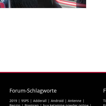
Forum-Schlagworte
2019
95PS
Adderall
Android
Antenne
T
Benzin
Bremsen
buy ketamine powder online
F