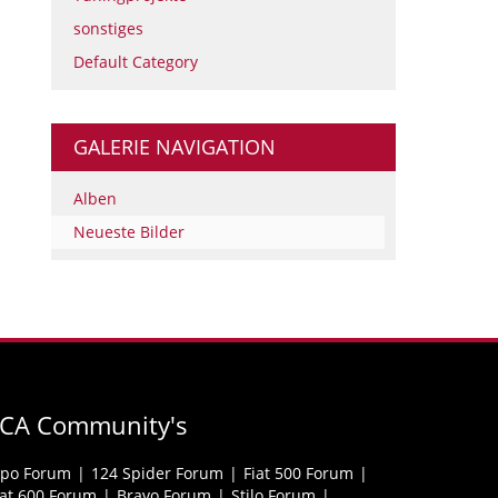
sonstiges
Default Category
GALERIE NAVIGATION
Alben
Neueste Bilder
FCA Community's
ipo Forum
124 Spider Forum
Fiat 500 Forum
iat 600 Forum
Bravo Forum
Stilo Forum