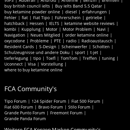
95PS
Adderall
Android
Antenne
Benzin
Bremsen
buy british council ielts
Buy Ielts Band 5.5 Qatar
buy ketamine powder online
diesel
erfahrungen
Fehler
fiat
Fiat Tipo
Führerschein
getriebe
hatchback
Hessen
IELTS
ketamine website reviews
kombi
Kupplung
Motor
Motor Problem
Navi
Navigation
Neues Mitglied
order ketamine online
oxycodone
Probleme
PTE
radio
Radioaustausch
Resident Cards
S-Design
Scheinwerfer
Schotten
Schulzeugnisse und andere Doku
sport
t-jet
tieferlegung
tipo
Toefl
TomTom
Treffen
tuning
Uconnect
Visa
Vorstellung
where to buy ketamine online
FCA Community's
Tipo Forum
124 Spider Forum
Fiat 500 Forum
Fiat 600 Forum
Bravo Forum
Stilo Forum
Grande Punto Forum
Freemont Forum
Grande Panda Forum
Weitere FCA Konzen Marken Community's