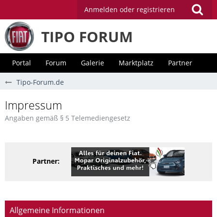
Anmelden oder registrieren
TIPO FORUM
Portal
Forum
Galerie
Marktplatz
Partner
Tipo-Forum.de
Impressum
Angaben gemäß § 5 Telemediengesetz
Partner:
Allgemeine Informationen