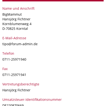
Name und Anschrift
BigMammut
Hansjörg Fichtner
Kornblumenweg 4
D-70825 Korntal
E-Mail-Adresse
ti
p
o@for
um-ad
min.de
Telefon
07
11-259
719
40
Fax
07
11-259
719
41
Vertretungsberechtigte
Hansjörg Fichtner
Umsatzsteuer-Identifikationsnummer
DE220870669