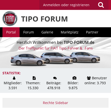
Anmelden oder registrieren
TIPO FORUM
Portal
Forum
Galerie
Marktplatz
Partner
Herzlich Willkommen bei
TIPO-FORUM.de
Der Treffpunkt für FIAT Tipo-Fahrer & -Fans
STATISTIK:
Benutzer
Mitglieder:
Themen:
Beiträge:
Bilder:
online: 3.793
3.591
15.330
478.918
9.875