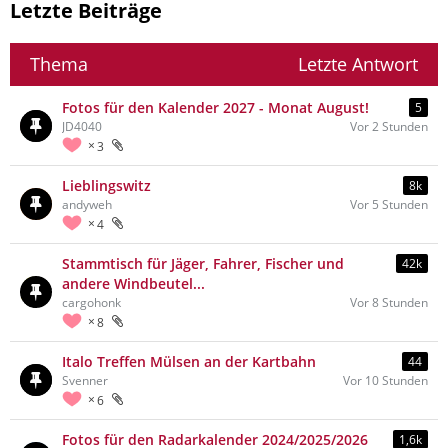
Letzte Beiträge
Thema
Letzte Antwort
Fotos für den Kalender 2027 - Monat August!
5
JD4040
Vor 2 Stunden
3
Lieblingswitz
8k
andyweh
Vor 5 Stunden
4
Stammtisch für Jäger, Fahrer, Fischer und
42k
andere Windbeutel...
cargohonk
Vor 8 Stunden
8
Italo Treffen Mülsen an der Kartbahn
44
Svenner
Vor 10 Stunden
6
Fotos für den Radarkalender 2024/2025/2026
1,6k