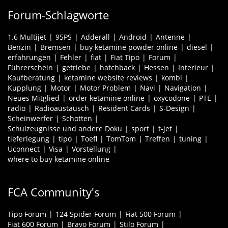
Forum-Schlagworte
1.6 Multijet
95PS
Adderall
Android
Antenne
Benzin
Bremsen
buy ketamine powder online
diesel
erfahrungen
Fehler
fiat
Fiat Tipo
Forum
Führerschein
getriebe
hatchback
Hessen
Interieur
Kaufberatung
ketamine website reviews
kombi
Kupplung
Motor
Motor Problem
Navi
Navigation
Neues Mitglied
order ketamine online
oxycodone
PTE
radio
Radioaustausch
Resident Cards
S-Design
Scheinwerfer
Schotten
Schulzeugnisse und andere Doku
sport
t-jet
tieferlegung
tipo
Toefl
TomTom
Treffen
tuning
Uconnect
Visa
Vorstellung
where to buy ketamine online
FCA Community's
Tipo Forum
124 Spider Forum
Fiat 500 Forum
Fiat 600 Forum
Bravo Forum
Stilo Forum