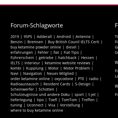
Forum-Schlagworte
2019
95PS
Adderall
Android
Antenne
T
Benzin
Bremsen
Buy British Counil IELTS Certi
F
buy ketamine powder online
diesel
G
erfahrungen
Fehler
fiat
Fiat Tipo
G
Führerschein
getriebe
hatchback
Hessen
W
IELTS
Interieur
ketamine website reviews
kombi
Kupplung
Motor
Motor Problem
F
Navi
Navigation
Neues Mitglied
L
order ketamine online
oxycodone
PTE
radio
Radioaustausch
Resident Cards
S-Design
W
Scheinwerfer
Schotten
Schulzeugnisse und andere Doku
sport
t-jet
F
tieferlegung
tipo
Toefl
TomTom
Treffen
tuning
Uconnect
Visa
Vorstellung
where to buy ketamine online