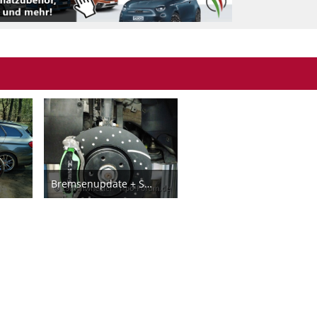
Bremsenupdate + Stahlflexschläuche
29. März 2019
18
15