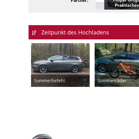
Partner:
Zeitpunkt des Hochladens
Sommerbefehl.
Sommerräder
24. April 2023
20. April 2019
12