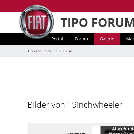
TIPO FORU
Portal
Forum
Galerie
Mar
Tipo-Forum.de
Galerie
Bilder von 19inchwheeler