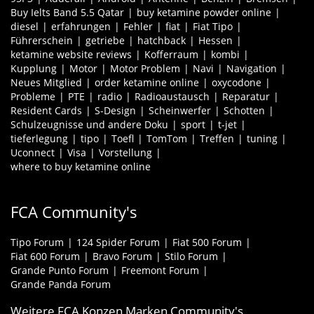
Buy Ielts Band 5.5 Qatar
buy ketamine powder online
diesel
erfahrungen
Fehler
fiat
Fiat Tipo
Führerschein
getriebe
hatchback
Hessen
ketamine website reviews
Kofferraum
kombi
Kupplung
Motor
Motor Problem
Navi
Navigation
Neues Mitglied
order ketamine online
oxycodone
Probleme
PTE
radio
Radioaustausch
Reparatur
Resident Cards
S-Design
Scheinwerfer
Schotten
Schulzeugnisse und andere Doku
sport
t-jet
tieferlegung
tipo
Toefl
TomTom
Treffen
tuning
Uconnect
Visa
Vorstellung
where to buy ketamine online
FCA Community's
Tipo Forum
124 Spider Forum
Fiat 500 Forum
Fiat 600 Forum
Bravo Forum
Stilo Forum
Grande Punto Forum
Freemont Forum
Grande Panda Forum
Weitere FCA Konzen Marken Community's