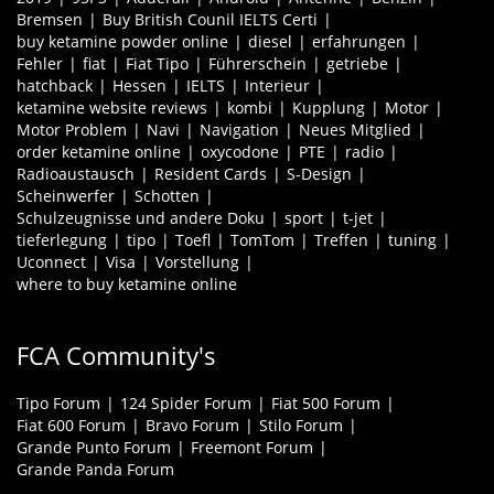
Bremsen
Buy British Counil IELTS Certi
buy ketamine powder online
diesel
erfahrungen
Fehler
fiat
Fiat Tipo
Führerschein
getriebe
hatchback
Hessen
IELTS
Interieur
ketamine website reviews
kombi
Kupplung
Motor
Motor Problem
Navi
Navigation
Neues Mitglied
order ketamine online
oxycodone
PTE
radio
Radioaustausch
Resident Cards
S-Design
Scheinwerfer
Schotten
Schulzeugnisse und andere Doku
sport
t-jet
tieferlegung
tipo
Toefl
TomTom
Treffen
tuning
Uconnect
Visa
Vorstellung
where to buy ketamine online
FCA Community's
Tipo Forum
124 Spider Forum
Fiat 500 Forum
Fiat 600 Forum
Bravo Forum
Stilo Forum
Grande Punto Forum
Freemont Forum
Grande Panda Forum