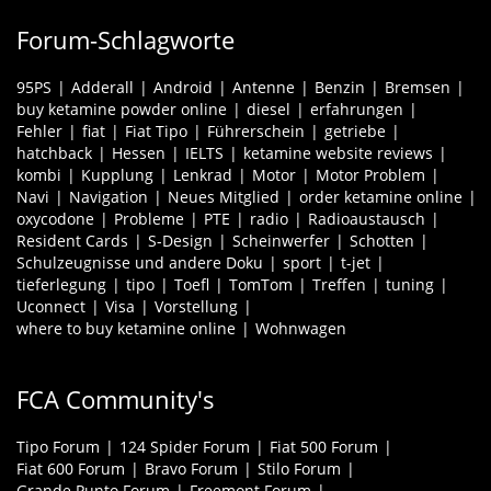
Forum-Schlagworte
95PS
Adderall
Android
Antenne
Benzin
Bremsen
buy ketamine powder online
diesel
erfahrungen
Fehler
fiat
Fiat Tipo
Führerschein
getriebe
hatchback
Hessen
IELTS
ketamine website reviews
kombi
Kupplung
Lenkrad
Motor
Motor Problem
Navi
Navigation
Neues Mitglied
order ketamine online
oxycodone
Probleme
PTE
radio
Radioaustausch
Resident Cards
S-Design
Scheinwerfer
Schotten
Schulzeugnisse und andere Doku
sport
t-jet
tieferlegung
tipo
Toefl
TomTom
Treffen
tuning
Uconnect
Visa
Vorstellung
where to buy ketamine online
Wohnwagen
FCA Community's
Tipo Forum
124 Spider Forum
Fiat 500 Forum
Fiat 600 Forum
Bravo Forum
Stilo Forum
Grande Punto Forum
Freemont Forum