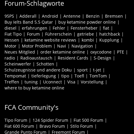
Forum-Schlagworte
95PS
Adderall
Android
Antenne
Benzin
Bremsen
Buy Ielts Band 5.5 Qatar
buy ketamine powder online
diesel
erfahrungen
Fehler
Fensterheber
fiat
Fiat Tipo
Forum
Führerschein
getriebe
hatchback
Hessen
ketamine website reviews
kombi
Kupplung
Motor
Motor Problem
Navi
Navigation
Neues Mitglied
order ketamine online
oxycodone
PTE
radio
Radioaustausch
Resident Cards
S-Design
Scheinwerfer
Schotten
Schulzeugnisse und andere Doku
sport
t-jet
Tempomat
tieferlegung
tipo
Toefl
TomTom
Treffen
tuning
Uconnect
Visa
Vorstellung
where to buy ketamine online
FCA Community's
Tipo Forum
124 Spider Forum
Fiat 500 Forum
Fiat 600 Forum
Bravo Forum
Stilo Forum
Grande Punto Forum
Freemont Forum