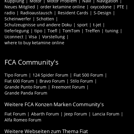
Kupplung
Motor
Motor Problem
Navi
Navigation
Neues Mitglied
order ketamine online
oxycodone
PTE
radio
Radioaustausch
Resident Cards
S-Design
Scheinwerfer
Schotten
Schulzeugnisse und andere Doku
sport
t-jet
tieferlegung
tipo
Toefl
TomTom
Treffen
tuning
Uconnect
Visa
Vorstellung
where to buy ketamine online
FCA Community's
Tipo Forum
124 Spider Forum
Fiat 500 Forum
Fiat 600 Forum
Bravo Forum
Stilo Forum
Grande Punto Forum
Freemont Forum
Grande Panda Forum
Weitere FCA Konzen Marken Community's
Fiat Forum
Abarth Forum
Jeep Forum
Lancia Forum
Alfa Romeo Forum
Weitere Webseiten zum Thema Fiat