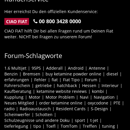
Hier erreichst Du den offiziellen Kundenservice:
00 800 3428 0000
CIAO FIAT
CIAO FIAT hilft Dir bei allen Fragen rund um Deinen Fiat
weiter. NICHT bei Fragen zu unserem Forum!
Forum-Schlagworte
1.6 Multijet
95PS
Adderall
Android
Antenne
Benzin
Bremsen
buy ketamine powder online
diesel
erfahrungen
Fehler
fiat
Fiat Tipo
Forum
Führerschein
getriebe
hatchback
Hessen
Interieur
Kaufberatung
ketamine website reviews
kombi
Kupplung
Motor
Motor Problem
Navi
Navigation
Neues Mitglied
order ketamine online
oxycodone
PTE
radio
Radioaustausch
Resident Cards
S-Design
Scheinwerfer
Schotten
Schulzeugnisse und andere Doku
sport
t-jet
tieferlegung
tipo
Toefl
TomTom
Treffen
tuning