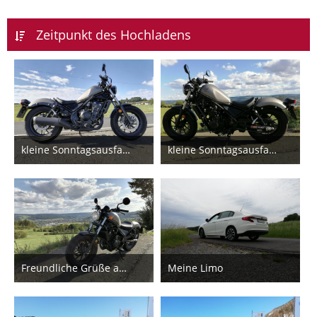
Zeitpunkt des Hochladens
kleine Sonntagsausfahrt 2
kleine Sonntagsausfahrt 1
23. August 2020
23. August 2020
14
12
Freundliche Grüße aus dem schönen Schlüchtern
Meine Limo
23. August 2020
9. Juni 2019
12
12