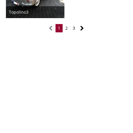
Topolino3
7. Mai 2017
4
1
2
3