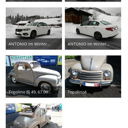
4. Februar 2019
4. Februar 2019
11
13
ANTONIO im Winterurlaub (Bild2)
ANTONIO im Winterurlaub (Bild1)
22. Januar 2018
22. Januar 2018
11
10
Topolino Bj 49, 67.000 km
Topolino4
7. Mai 2017
7. Mai 2017
5
2