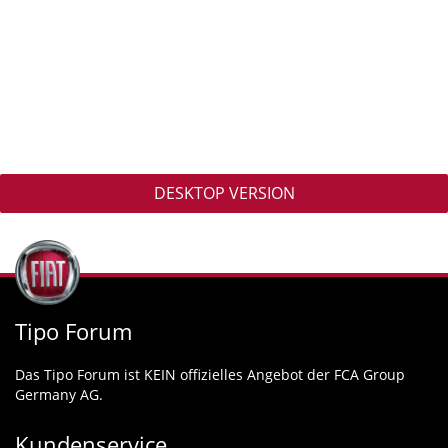
DESKTOP VERSION
Tipo Forum
Das Tipo Forum ist KEIN offizielles Angebot der FCA Group
Germany AG.
Kundenservice