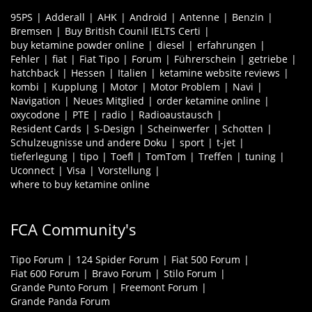
95PS
Adderall
AHK
Android
Antenne
Benzin
Bremsen
Buy British Counil IELTS Certi
buy ketamine powder online
diesel
erfahrungen
Fehler
fiat
Fiat Tipo
Forum
Führerschein
getriebe
hatchback
Hessen
Italien
ketamine website reviews
kombi
Kupplung
Motor
Motor Problem
Navi
Navigation
Neues Mitglied
order ketamine online
oxycodone
PTE
radio
Radioaustausch
Resident Cards
S-Design
Scheinwerfer
Schotten
Schulzeugnisse und andere Doku
sport
t-jet
tieferlegung
tipo
Toefl
TomTom
Treffen
tuning
Uconnect
Visa
Vorstellung
where to buy ketamine online
FCA Community's
Tipo Forum
124 Spider Forum
Fiat 500 Forum
Fiat 600 Forum
Bravo Forum
Stilo Forum
Grande Punto Forum
Freemont Forum
Grande Panda Forum