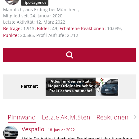
Tipo-Legende
Männlich
aus Erding bei München
Mitglied seit 24. Januar 2020
Letzte Aktivität:
12. März 2022
Beiträge
1.913
Bilder
49
Erhaltene Reaktionen
10.039
Punkte
20.585
Profil-Aufrufe
2.712
Partner:
Pinnwand
Letzte Aktivitäten
Reaktionen
Ü
Vespaflo
18. Januar 2022
Hallo Du hattest doch das Problem mit der Kupplung