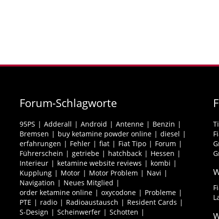
Forum-Schlagworte
95PS
Adderall
Android
Antenne
Benzin
T
Bremsen
buy ketamine powder online
diesel
F
erfahrungen
Fehler
fiat
Fiat Tipo
Forum
G
Führerschein
getriebe
hatchback
Hessen
G
Interieur
ketamine website reviews
kombi
W
Kupplung
Motor
Motor Problem
Navi
Navigation
Neues Mitglied
F
order ketamine online
oxycodone
Probleme
L
PTE
radio
Radioaustausch
Resident Cards
S-Design
Scheinwerfer
Schotten
W