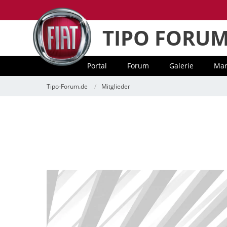
TIPO FORU
Portal
Forum
Galerie
Mar
Tipo-Forum.de
Mitglieder