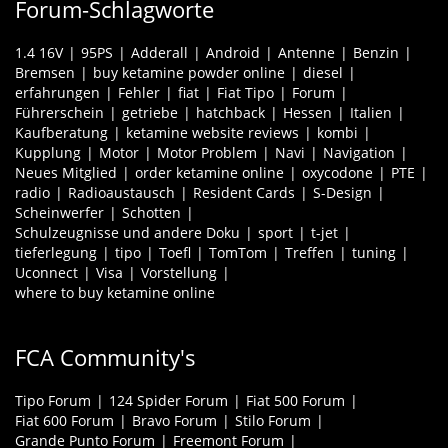
Forum-Schlagworte
1.4 16V
95PS
Adderall
Android
Antenne
Benzin
Bremsen
buy ketamine powder online
diesel
erfahrungen
Fehler
fiat
Fiat Tipo
Forum
Führerschein
getriebe
hatchback
Hessen
Italien
Kaufberatung
ketamine website reviews
kombi
Kupplung
Motor
Motor Problem
Navi
Navigation
Neues Mitglied
order ketamine online
oxycodone
PTE
radio
Radioaustausch
Resident Cards
S-Design
Scheinwerfer
Schotten
Schulzeugnisse und andere Doku
sport
t-jet
tieferlegung
tipo
Toefl
TomTom
Treffen
tuning
Uconnect
Visa
Vorstellung
where to buy ketamine online
FCA Community's
Tipo Forum
124 Spider Forum
Fiat 500 Forum
Fiat 600 Forum
Bravo Forum
Stilo Forum
Grande Punto Forum
Freemont Forum