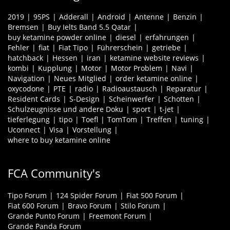
2019
95PS
Adderall
Android
Antenne
Benzin
Bremsen
Buy Ielts Band 5.5 Qatar
buy ketamine powder online
diesel
erfahrungen
Fehler
fiat
Fiat Tipo
Führerschein
getriebe
hatchback
Hessen
iran
ketamine website reviews
kombi
Kupplung
Motor
Motor Problem
Navi
Navigation
Neues Mitglied
order ketamine online
oxycodone
PTE
radio
Radioaustausch
Reparatur
Resident Cards
S-Design
Scheinwerfer
Schotten
Schulzeugnisse und andere Doku
sport
t-jet
tieferlegung
tipo
Toefl
TomTom
Treffen
tuning
Uconnect
Visa
Vorstellung
where to buy ketamine online
FCA Community's
Tipo Forum
124 Spider Forum
Fiat 500 Forum
Fiat 600 Forum
Bravo Forum
Stilo Forum
Grande Punto Forum
Freemont Forum
Grande Panda Forum