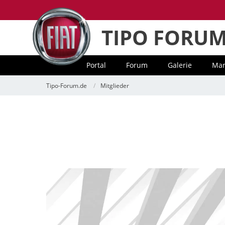
TIPO FORU
Portal
Forum
Galerie
Mar
Tipo-Forum.de
Mitglieder