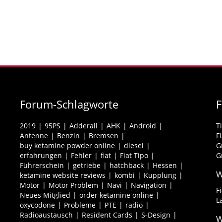
Forum-Schlagworte
2019
95PS
Adderall
AHK
Android
T
Antenne
Benzin
Bremsen
F
buy ketamine powder online
diesel
G
erfahrungen
Fehler
fiat
Fiat Tipo
G
Führerschein
getriebe
hatchback
Hessen
W
ketamine website reviews
kombi
Kupplung
Motor
Motor Problem
Navi
Navigation
F
Neues Mitglied
order ketamine online
L
oxycodone
Probleme
PTE
radio
Radioaustausch
Resident Cards
S-Design
W