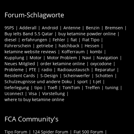
Forum-Schlagworte
95PS
Adderall
Android
Antenne
Benzin
Bremsen
Buy Ielts Band 5.5 Qatar
buy ketamine powder online
diesel
erfahrungen
Fehler
fiat
Fiat Tipo
Führerschein
getriebe
hatchback
Hessen
ketamine website reviews
Kofferraum
kombi
Kupplung
Motor
Motor Problem
Navi
Navigation
Neues Mitglied
order ketamine online
oxycodone
Probleme
PTE
radio
Radioaustausch
Reparatur
Resident Cards
S-Design
Scheinwerfer
Schotten
Schulzeugnisse und andere Doku
sport
t-jet
tieferlegung
tipo
Toefl
TomTom
Treffen
tuning
Uconnect
Visa
Vorstellung
where to buy ketamine online
FCA Community's
Tipo Forum
124 Spider Forum
Fiat 500 Forum