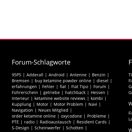
Forum-Schlagworte
95PS
Adderall
Android
Antenne
Benzin
T
Bremsen
buy ketamine powder online
diesel
F
erfahrungen
Fehler
fiat
Fiat Tipo
Forum
G
Führerschein
getriebe
hatchback
Hessen
G
Interieur
ketamine website reviews
kombi
W
Kupplung
Motor
Motor Problem
Navi
Navigation
Neues Mitglied
F
order ketamine online
oxycodone
Probleme
L
PTE
radio
Radioaustausch
Resident Cards
S-Design
Scheinwerfer
Schotten
W