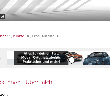
ied
onen
1
Punkte
16
Profil-Aufrufe
108
:
aktionen
Über mich
asst.