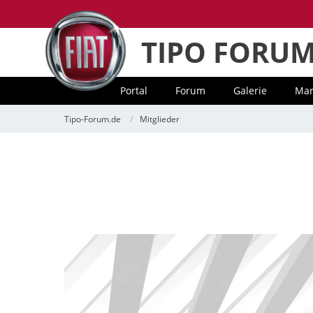
TIPO FORU
Portal
Forum
Galerie
Mar
Tipo-Forum.de
Mitglieder