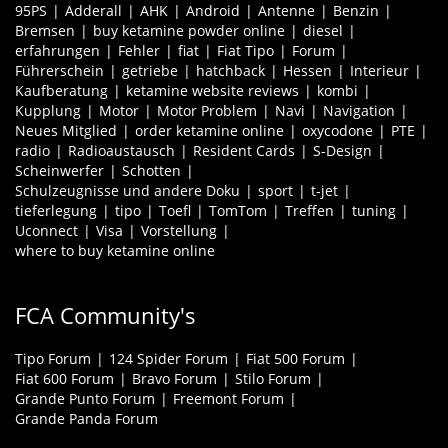
95PS
Adderall
AHK
Android
Antenne
Benzin
Bremsen
buy ketamine powder online
diesel
erfahrungen
Fehler
fiat
Fiat Tipo
Forum
Führerschein
getriebe
hatchback
Hessen
Interieur
Kaufberatung
ketamine website reviews
kombi
Kupplung
Motor
Motor Problem
Navi
Navigation
Neues Mitglied
order ketamine online
oxycodone
PTE
radio
Radioaustausch
Resident Cards
S-Design
Scheinwerfer
Schotten
Schulzeugnisse und andere Doku
sport
t-jet
tieferlegung
tipo
Toefl
TomTom
Treffen
tuning
Uconnect
Visa
Vorstellung
where to buy ketamine online
FCA Community's
Tipo Forum
124 Spider Forum
Fiat 500 Forum
Fiat 600 Forum
Bravo Forum
Stilo Forum
Grande Punto Forum
Freemont Forum
Grande Panda Forum