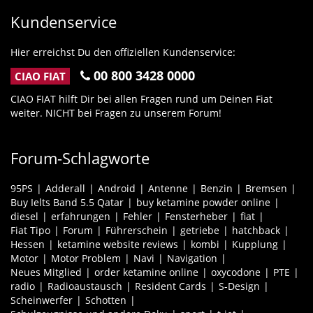
Kundenservice
Hier erreichst Du den offiziellen Kundenservice:
00 800 3428 0000
CIAO FIAT
CIAO FIAT hilft Dir bei allen Fragen rund um Deinen Fiat
weiter. NICHT bei Fragen zu unserem Forum!
Forum-Schlagworte
95PS
Adderall
Android
Antenne
Benzin
Bremsen
Buy Ielts Band 5.5 Qatar
buy ketamine powder online
diesel
erfahrungen
Fehler
Fensterheber
fiat
Fiat Tipo
Forum
Führerschein
getriebe
hatchback
Hessen
ketamine website reviews
kombi
Kupplung
Motor
Motor Problem
Navi
Navigation
Neues Mitglied
order ketamine online
oxycodone
PTE
radio
Radioaustausch
Resident Cards
S-Design
Scheinwerfer
Schotten