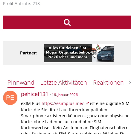
Profil-Aufrufe
218
Partner:
Pinnwand
Letzte Aktivitäten
Reaktionen
Ü
pehicef131
16. Januar 2026
eSIM Plus
https://esimplus.me/
ist eine digitale SIM-
Karte, die Sie direkt auf Ihrem kompatiblen
Smartphone aktivieren können – ganz ohne physische
Karte, ohne Ladenbesuch und ohne SIM-
Kartenwechsel. Kein Anstehen an Flughafenschaltern
oder Suchen nach SIM-Kartenanbietern. Wählen Sie