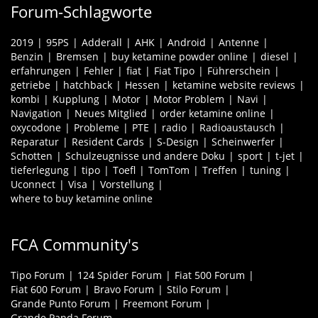
Forum-Schlagworte
2019
95PS
Adderall
AHK
Android
Antenne
Benzin
Bremsen
buy ketamine powder online
diesel
erfahrungen
Fehler
fiat
Fiat Tipo
Führerschein
getriebe
hatchback
Hessen
ketamine website reviews
kombi
Kupplung
Motor
Motor Problem
Navi
Navigation
Neues Mitglied
order ketamine online
oxycodone
Probleme
PTE
radio
Radioaustausch
Reparatur
Resident Cards
S-Design
Scheinwerfer
Schotten
Schulzeugnisse und andere Doku
sport
t-jet
tieferlegung
tipo
Toefl
TomTom
Treffen
tuning
Uconnect
Visa
Vorstellung
where to buy ketamine online
FCA Community's
Tipo Forum
124 Spider Forum
Fiat 500 Forum
Fiat 600 Forum
Bravo Forum
Stilo Forum
Grande Punto Forum
Freemont Forum
Grande Panda Forum